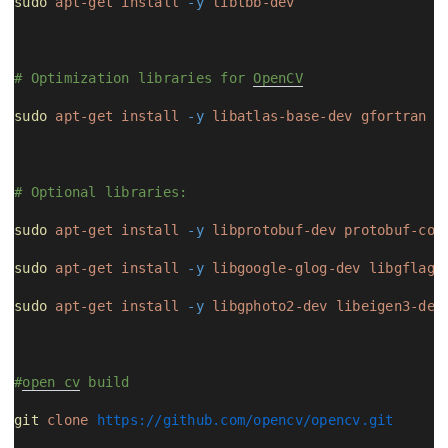
sudo
apt-get
install
-y
libtbb-dev
# Optimization libraries for 
OpenCV
sudo
apt-get
install
-y
libatlas-base-dev
gfortran
# Optional libraries:
sudo
apt-get
install
-y
libprotobuf-dev
protobuf-com
sudo
apt-get
install
-y
libgoogle-glog-dev
libgflags
sudo
apt-get
install
-y
libgphoto2-dev
libeigen3-dev
#
open cv
 build
git
clone
https://github.com/opencv/opencv.git