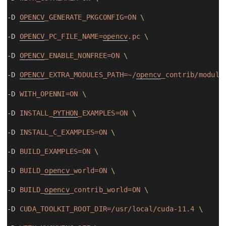
-D 
OPENCV
_GENERATE_PKGCONFIG=ON
\
-D 
OPENCV
_PC_FILE_NAME=
opencv
.pc
\
-D 
OPENCV
_ENABLE_NONFREE=ON
\
-D 
OPENCV
_EXTRA_MODULES_PATH=~/
opencv
_contrib/module
-D 
WITH_OPENNI=ON
\
-D 
INSTALL_
PYTHON
_EXAMPLES=ON
\
-D 
INSTALL_C_EXAMPLES=ON
\
-D 
BUILD_EXAMPLES=ON
\
-D 
BUILD_
opencv
_world=ON
\
-D 
BUILD_
opencv
_contrib_world=ON
\
-D 
CUDA_TOOLKIT_ROOT_DIR=/usr/local/cuda-11.4
\