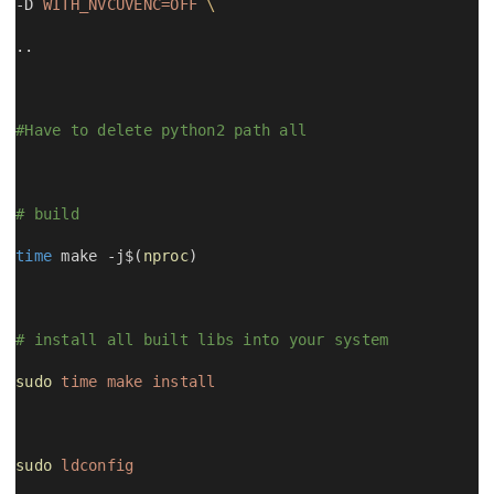
-D 
WITH_NVCUVENC=OFF
\
..
#Have to delete python2 path all
# build 
time
 make -j$(
nproc
)
# install all built libs into your system
sudo
time
make
install
sudo
ldconfig