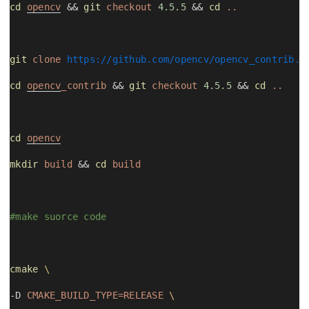
cd
opencv
 && 
git
checkout
4.5.5
 && 
cd
..
git
clone
https://github.com/opencv/opencv_contrib.g
cd
opencv
_contrib
 && 
git
checkout
4.5.5
 && 
cd
..
cd
opencv
mkdir
build
 && 
cd
build
#make suorce code
cmake
\
-D 
CMAKE_BUILD_TYPE=RELEASE
\