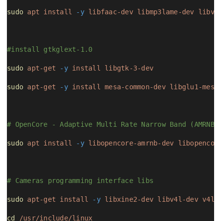
sudo
apt
install
-y
libfaac-dev
libmp3lame-dev
libvo
#install gtkglext-1.0
sudo
apt-get
-y
install
libgtk-3-dev
sudo
apt-get
-y
install
mesa-common-dev
libglu1-mesa
# OpenCore - Adaptive Multi Rate Narrow Band (AMRNB)
sudo
apt
install
-y
libopencore-amrnb-dev
libopencor
# Cameras programming interface libs
sudo
apt-get
install
-y
libxine2-dev
libv4l-dev
v4l-
cd
/usr/include/
linux