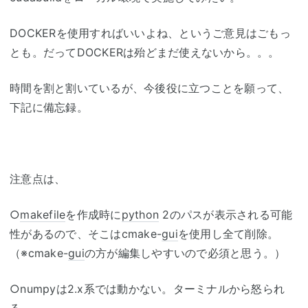
DOCKERを使用すればいいよね、というご意見はごもっ
とも。だってDOCKERは殆どまだ使えないから。。。
時間を割と割いているが、今後役に立つことを願って、
下記に備忘録。
注意点は、
○
makefile
を作成時に
python
2のパスが表示される可能
性があるので、そこはcmake-
gui
を使用し全て削除。
（※cmake-
gui
の方が編集しやすいので必須と思う。）
○numpyは2.x系では動かない。ターミナルから怒られ