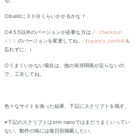
る。
○buildに３０分くらいかかるかな？
○4.5.5以外のバージョンが必要な方は
git
checkout
4.5.5
のバージョンを変更してね。（
opencv
_contrib
も
忘れずに。）
○うまくいかない場合は、他の依存関係が足らないの
で、工夫してね。
色々なサイトを漁った結果、下記に
スクリプト
を残す。
※下記の
スクリプト
はorin nanoではまだうまくいってい
ない。動作の暁には後日別掲載したい。