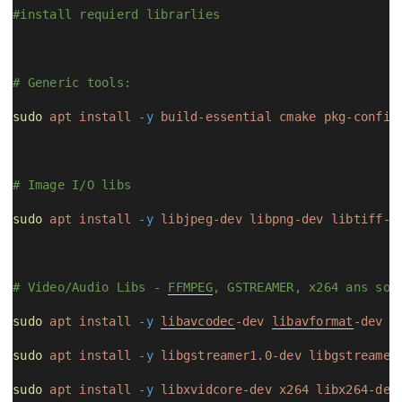
#install requierd librarlies
# Generic tools:
sudo
apt
install
-y
build-essential
cmake
pkg-config
# Image I/O libs
sudo
apt
install
-y
libjpeg-dev
libpng-dev
libtiff-d
# Video/Audio Libs - 
FFMPEG
, GSTREAMER, x264 ans so 
sudo
apt
install
-y
libavcodec
-dev
libavformat
-dev
l
sudo
apt
install
-y
libgstreamer1.0-dev
libgstreamer
sudo
apt
install
-y
libxvidcore-dev
x264
libx264-dev