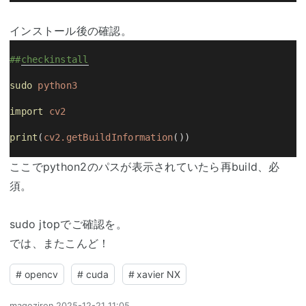
インストール後の確認。
##
checkinstall
sudo
python3
import
cv2
print
(
cv2.getBuildInformation
())
ここでpython2のパスが表示されていたら再build、必
須。
sudo jtopでご確認を。
では、またこんど！
#
opencv
#
cuda
#
xavier NX
magoziron
2025-12-21 11:05