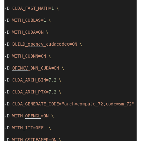
-D 
CUDA_FAST_MATH=
1
\
-D 
WITH_CUBLAS=
1
\
-D 
WITH_CUDA=ON
\
-D 
BUILD_
opencv
_cudacodec=ON
\
-D 
WITH_CUDNN=ON
\
-D 
OPENCV
_DNN_CUDA=ON
\
-D 
CUDA_ARCH_BIN=
7.2
\
-D 
CUDA_ARCH_PTX=
7.2
\
-D 
CUDA_GENERATE_CODE="arch=compute_72,code=sm_72"
\
-D 
WITH_
OPENGL
=ON
\
-D 
WITH_ITT=OFF
\
-D 
WITH_GSTREAMER=ON
\