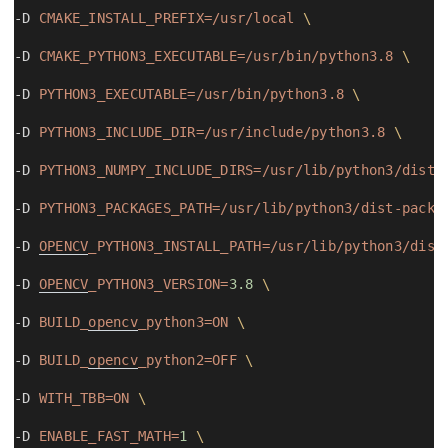
-D 
CMAKE_INSTALL_PREFIX=/usr/local
\
-D 
CMAKE_PYTHON3_EXECUTABLE=/usr/bin/python3.8
\
-D 
PYTHON3_EXECUTABLE=/usr/bin/python3.8
\
-D 
PYTHON3_INCLUDE_DIR=/usr/include/python3.8
\
-D 
PYTHON3_NUMPY_INCLUDE_DIRS=/usr/lib/python3/dist-
-D 
PYTHON3_PACKAGES_PATH=/usr/lib/python3/dist-packa
-D 
OPENCV
_PYTHON3_INSTALL_PATH=/usr/lib/python3/dist
-D 
OPENCV
_PYTHON3_VERSION=
3.8
\
-D 
BUILD_
opencv
_python3=ON
\
-D 
BUILD_
opencv
_python2=OFF
\
-D 
WITH_TBB=ON
\
-D 
ENABLE_FAST_MATH=
1
\