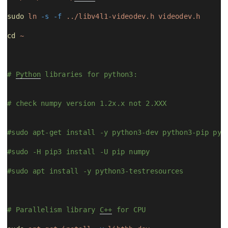
sudo
ln
-s
-f
../libv4l1-videodev.h
videodev.h
cd
~
# 
Python
 libraries for python3:
# check numpy version 1.2x.x not 2.XXX
#sudo apt-get install -y python3-dev python3-pip pyt
#sudo -H pip3 install -U pip numpy
#sudo apt install -y python3-testresources
# Parallelism library 
C++
 for CPU