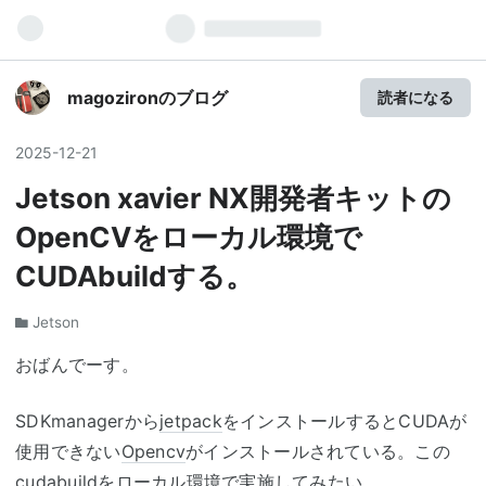
magozironのブログ
読者になる
2025
-
12
-
21
Jetson xavier NX開発者キットの
OpenCVをローカル環境で
CUDAbuildする。
Jetson
おばんでーす。
SDKmanagerから
jetpack
をインストールするとCUDAが
使用できない
Opencv
がインストールされている。この
cudabuildをローカル環境で実施してみたい。